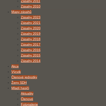
Zásahy 2011
Zásahy 2010
Mapy zásahů
Zásahy 2023
Zásahy 2021
Zásahy 2020
Zásahy 2019
Zásahy 2018
Zásahy 2017
Zásahy 2016
Zásahy 2015
Zásahy 2014
Akce
Výcvik
Členové jednotky
Ženy SDH
Mladí hasiči
Aktuality
Členové
Fotogalerie