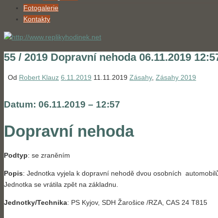
Fotogalerie
Kontakty
55 / 2019 Dopravní nehoda 06.11.2019 12:
Od
Robert Klauz
6.11.2019
11.11.2019
Zásahy
,
Zásahy 2019
Datum: 06.11.2019 – 12:57
Dopravní nehoda
Podtyp
: se zraněním
Popis
: Jednotka vyjela k dopravní nehodě dvou osobních automobilů a 
Jednotka se vrátila zpět na základnu.
Jednotky/Technika
: PS Kyjov, SDH Žarošice /RZA, CAS 24 T815