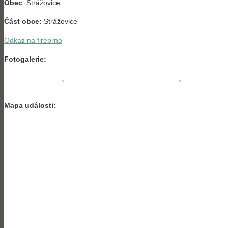
Obec
: Strážovice
Část obce:
Strážovice
Odkaz na firebrno
Fotogalerie:
Mapa události: